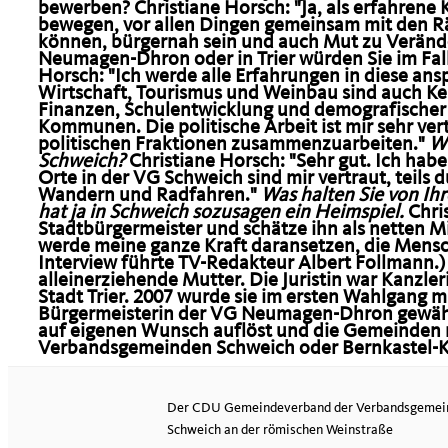
bewerben?
Christiane Horsch:
"Ja, als erfahren
bewegen, vor allen Dingen gemeinsam mit den 
können, bürgernah sein und auch Mut zu Verän
Neumagen-Dhron oder in Trier würden Sie im Fall
Horsch:
"Ich werde alle Erfahrungen in diese an
Wirtschaft, Tourismus und Weinbau sind auch K
Finanzen, Schulentwicklung und demografischer
Kommunen. Die politische Arbeit ist mir sehr ver
politischen Fraktionen zusammenzuarbeiten."
Wi
Schweich?
Christiane Horsch:
"Sehr gut. Ich habe
Orte in der VG Schweich sind mir vertraut, teils 
Wandern und Radfahren."
Was halten Sie von Ih
hat ja in Schweich sozusagen ein Heimspiel.
Chri
Stadtbürgermeister und schätze ihn als netten Mi
werde meine ganze Kraft daransetzen, die Mens
Interview führte TV-Redakteur Albert Follmann.
alleinerziehende Mutter. Die Juristin war Kanzle
Stadt Trier. 2007 wurde sie im ersten Wahlgang 
Bürgermeisterin der VG Neumagen-Dhron gewählt. 
auf eigenen Wunsch auflöst und die Gemeinden m
Verbandsgemeinden Schweich oder Bernkastel-Ku
Der CDU Gemeindeverband der Verbandsgemei
Schweich an der römischen Weinstraße