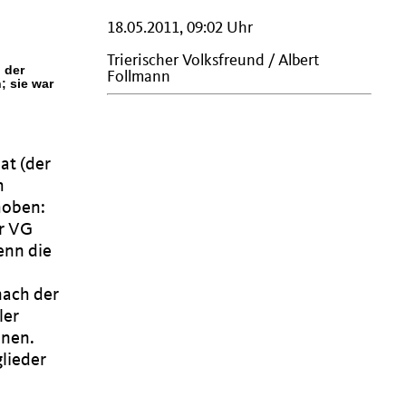
18.05.2011, 09:02 Uhr
Trierischer Volksfreund / Albert
 der
Follmann
; sie war
at (der
h
hoben:
er VG
enn die
nach der
ler
nnen.
glieder