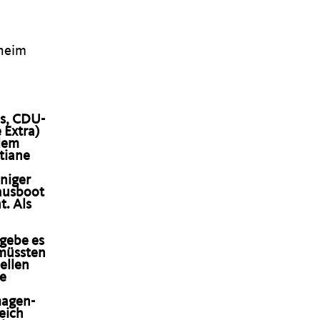
nheim
es, CDU-
 Extra)
lem
tiane
eniger
Hausboot
t. Als
 gebe es
 müssten
ellen
he
magen-
eich