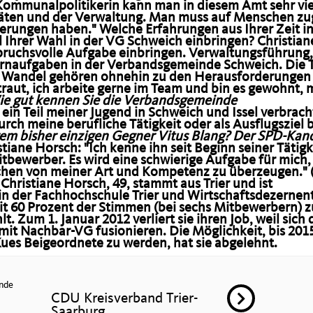
e Kommunalpolitikerin kann man in diesem Amt sehr vie
Räten und der Verwaltung. Man muss auf Menschen z
derungen haben."
Welche Erfahrungen aus Ihrer Zeit i
 Ihrer Wahl in der VG Schweich einbringen?
Christian
spruchsvolle Aufgabe einbringen. Verwaltungsführung,
ernaufgaben in der Verbandsgemeinde Schweich. Die
 Wandel gehören ohnehin zu den Herausforderungen f
traut, ich arbeite gerne im Team und bin es gewohnt, m
e gut kennen Sie die Verbandsgemeinde
 ein Teil meiner Jugend in Schweich und Issel verbracht
durch meine berufliche Tätigkeit oder als Ausflugsziel 
rem bisher einzigen Gegner Vitus Blang? Der SPD-Kan
stiane Horsch:
"Ich kenne ihn seit Beginn seiner Tätigk
tbewerber. Es wird eine schwierige Aufgabe für mich,
chen von meiner Art und Kompetenz zu überzeugen." 
)
Christiane Horsch,
49, stammt aus Trier und ist
rin der Fachhochschule Trier und Wirtschaftsdezernen
mit 60 Prozent der Stimmen (bei sechs Mitbewerbern) z
Zum 1. Januar 2012 verliert sie ihren Job, weil sich 
it Nachbar-VG fusionieren. Die Möglichkeit, bis 2015
es Beigeordnete zu werden, hat sie abgelehnt.
nde
CDU Kreisverband Trier-
Saarburg