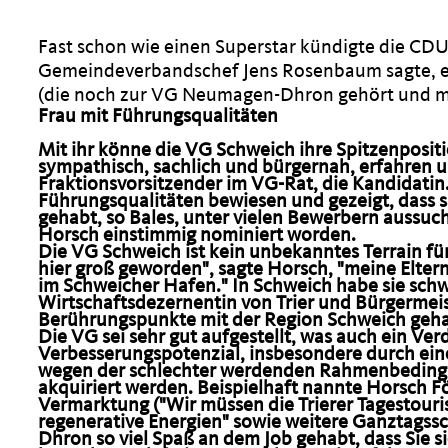
Fast schon wie einen Superstar kündigte die CDU
Gemeindeverbandschef Jens Rosenbaum sagte, er f
(die noch zur VG Neumagen-Dhron gehört und mi
Frau mit Führungsqualitäten
Mit ihr könne die VG Schweich ihre Spitzenposi
sympathisch, sachlich und bürgernah, erfahren un
Fraktionsvorsitzender im VG-Rat, die Kandidatin.
Führungsqualitäten bewiesen und gezeigt, dass
gehabt, so Bales, unter vielen Bewerbern aussuc
Horsch einstimmig nominiert worden.
Die VG Schweich ist kein unbekanntes Terrain fü
hier groß geworden", sagte Horsch, "meine Elte
im Schweicher Hafen." In Schweich habe sie sch
Wirtschaftsdezernentin von Trier und Bürgermei
Berührungspunkte mit der Region Schweich gehab
Die VG sei sehr gut aufgestellt, was auch ein Ve
Verbesserungspotenzial, insbesondere durch ei
wegen der schlechter werdenden Rahmenbedingu
akquiriert werden. Beispielhaft nannte Horsch För
Vermarktung ("Wir müssen die Trierer Tagestouri
regenerative Energien" sowie weitere Ganztagssc
Dhron so viel Spaß an dem Job gehabt, dass Sie s