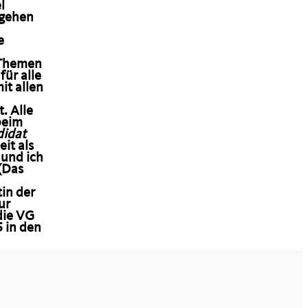
l
ugehen
n
e
 Themen
ür alle
it allen
. Alle
beim
didat
eit als
 und ich
(Das
tin der
ur
die VG
 in den