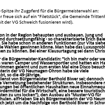
-Spitze ihr Zugpferd für die Bürgermeisterwahl an:
reue sich auf ein "Filetstück", die Gemeinde Tritte
t der VG Schweich fusionieren wird).
tion in der Region behaupten und ausbauen. Jung und
d durchsetzungsfähig - so charakterisierte Erich Bal
 Sie habe schon in anderen Funktionen (zur Vita siehe
 sie Wahlen gewinnen könne. Man habe das Luxusprob
hen zu können. Bei einer Klausurtagung sei dann Chris
r die Bürgermeister-Kandidatin: "Ich bin mehr oder w
rn waren Camper und Wassersportler und hatten ein 
wimmen gelernt und zum ersten Mal eine Disco besuch
sterin der VG Neumagen-Dhron habe sie viele
t, so die 49-Jährige.
rdienst von Bürgermeister Berthold Biwer sei; dennoch
ne Vernetzung bestehender Strukturen. Insbesondere
ngen bei öffentlichen Haushalten neue Einnahmequ
dermittel für die Wirtschaft, eine bessere touristisc
sten zu uns locken"), den Ausbau als "Muster-VG für
hulen. alf
Haben Sie als Bürgermeisterin der VG Neu
ich jetzt um die Nachfolge von Berthold Biwer in Schw